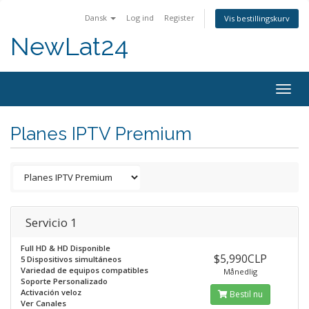
Dansk
Log ind
Register
Vis bestillingskurv
NewLat24
Togg
navig
Planes IPTV Premium
Servicio 1
Full HD & HD Disponible
$5,990CLP
5 Dispositivos simultáneos
Variedad de equipos compatibles
Månedlig
Soporte Personalizado
Activación veloz
Bestil nu
Ver Canales