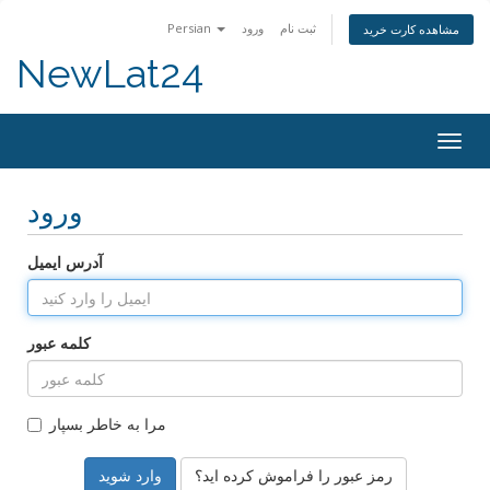
ثبت نام
ورود
Persian
مشاهده کارت خرید
NewLat24
Togg
navig
ورود
آدرس ایمیل
کلمه عبور
مرا به خاطر بسپار
رمز عبور را فراموش کرده اید؟